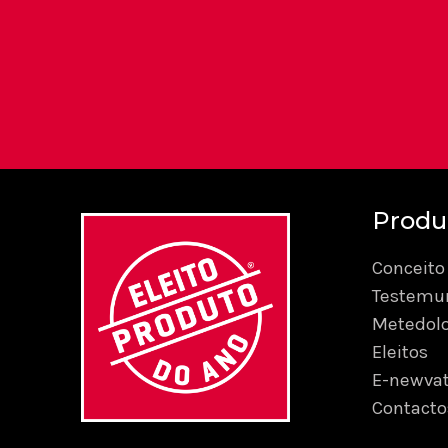
Produ
Conceito
Testemu
Metedol
Eleitos
E-newvat
Contacto