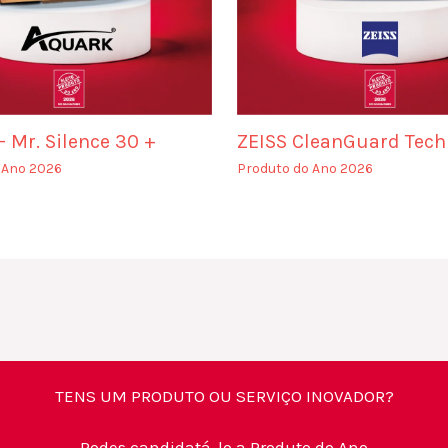
 Mr. Silence 30 +
ZEISS CleanGuard Tech
 Ano 2026
Produto do Ano 2026
TENS UM PRODUTO OU SERVIÇO INOVADOR?
Podes candidatá-lo a Produto do Ano