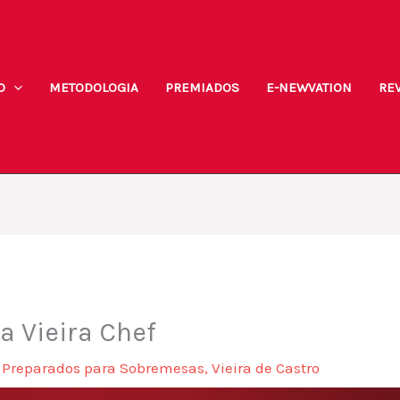
O
METODOLOGIA
PREMIADOS
E-NEWVATION
REV
a Vieira Chef
,
Preparados para Sobremesas
,
Vieira de Castro