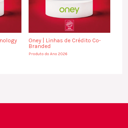
nology
Oney | Linhas de Crédito Co-
Branded
Produto do Ano 2026