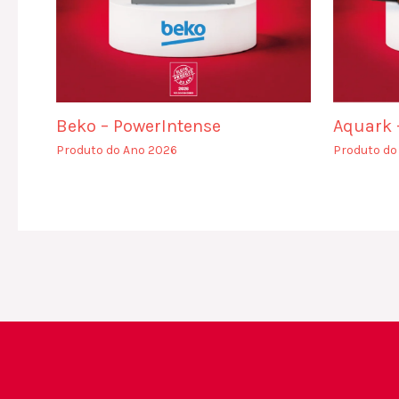
Beko – PowerIntense
Aquark –
Produto do Ano 2026
Produto do