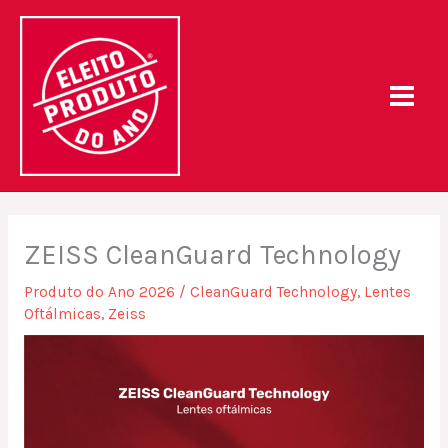
Skip
to
content
ZEISS CleanGuard Technology
Produto do Ano 2026
/
CleanGuard Technology
,
Lentes
Oftálmicas
,
Zeiss