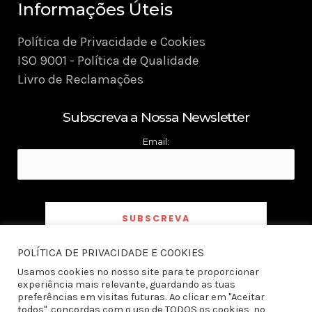
Informações Úteis
Política de Privacidade e Cookies
ISO 9001 - Política de Qualidade
Livro de Reclamações
Subscreva a Nossa Newsletter
Email:
POLÍTICA DE PRIVACIDADE E COOKIES
Ao subscrever a newsletter declaro ter tomado conhecimento e aceito a
Política
de Privacidade
Usamos cookies no nosso site para te proporcionar
experiência mais relevante, guardando as tuas
preferências em visitas futuras. Ao clicar em "Aceitar
todos", concordas com o uso de TODOS os cookies, no