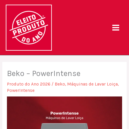
Skip
to
content
Beko – PowerIntense
Produto do Ano 2026
/
Beko
,
Máquinas de Lavar Loiça
,
PowerIntense