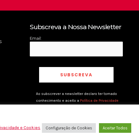
Subscreva a Nossa Newsletter
Email:
s
Ao subscrever a newsletter declaro ter tomado
conhecimento e aceito a
Política de Privacidade
rivacidade e Cookies
Configuração de Cookies
Aceitar Todos
rivacidade e Cookies