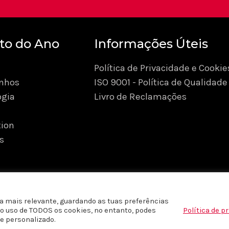
to do Ano
Informações Úteis
Política de Privacidade e Cookie
nhos
ISO 9001 - Política de Qualidade
ogia
Livro de Reclamações
ion
s
a mais relevante, guardando as tuas preferências
m o uso de TODOS os cookies, no entanto, podes
Política de p
reservados © 2026 Produto do Ano Portugal |
Políticas de P
e personalizado.