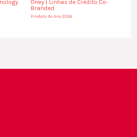
nology
Oney | Linhas de Crédito Co-
Branded
Produto do Ano 2026