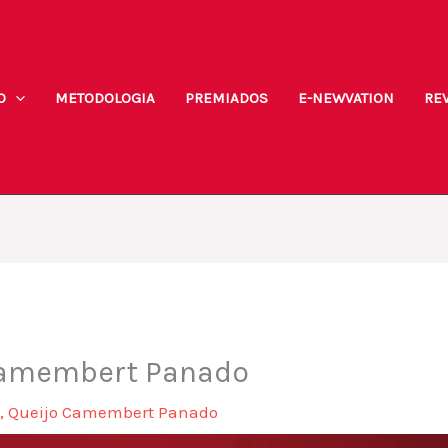
O
METODOLOGIA
PREMIADOS
E-NEWVATION
REV
Camembert Panado
i
,
Queijo Camembert Panado