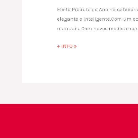
Eleito Produto do Ano na categor
elegante e inteligente.Com um ec
manuais. Com novos modos e com 
+ INFO »