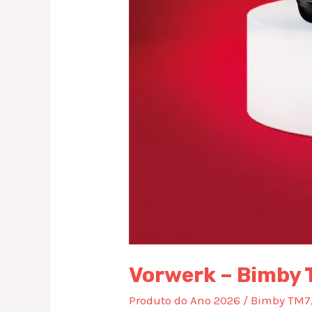
Vorwerk – Bimby
Produto do Ano 2026
/
Bimby TM7