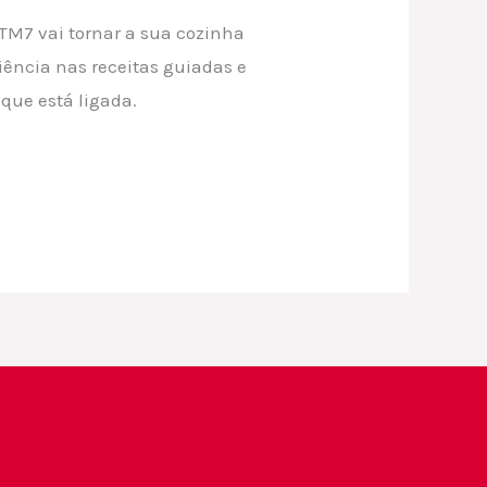
TM7 vai tornar a sua cozinha
iência nas receitas guiadas e
ue está ligada.