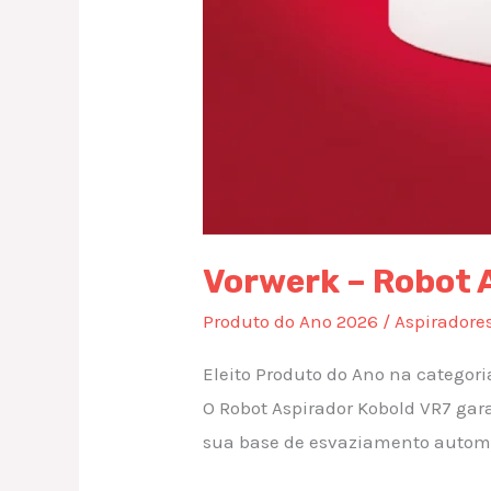
Vorwerk – Robot 
Produto do Ano 2026
/
Aspiradore
Eleito Produto do Ano na categor
O Robot Aspirador Kobold VR7 gar
sua base de esvaziamento automát