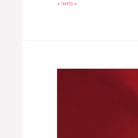
+ INFO »
Vorwerk
–
Bimby
TM7