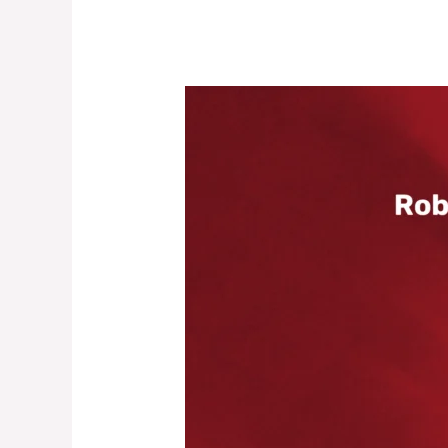
Vorwerk
–
Robot
Aspirador
Kobold
VR7