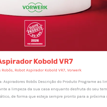
Aspirador Kobold VR7
s Robôs
,
Robot Aspirador Kobold VR7
,
Vorwerk
ia: Aspiradores Robôs Descrição do Produto Programe as li
ante a limpeza da sua casa enquanto desfruta do seu tempo
ico, de forma que esteja sempre pronto para a próxima r