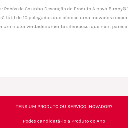
ia: Robôs de Cozinha Descrição do Produto A nova Bimby® 
rã tátil de 10 polegadas que oferece uma inovadora exper
um motor verdadeiramente silencioso, que nem parece q
TENS UM PRODUTO OU SERVIÇO INOVADOR?
Podes candidatá-lo a Produto do Ano