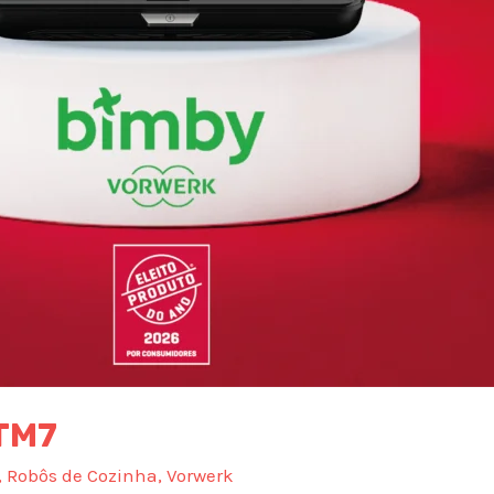
 TM7
,
Robôs de Cozinha
,
Vorwerk