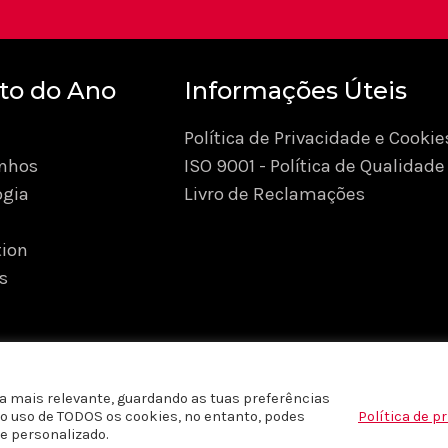
to do Ano
Informações Úteis
Política de Privacidade e Cookie
nhos
ISO 9001 - Política de Qualidade
ogia
Livro de Reclamações
ion
s
a mais relevante, guardando as tuas preferências
m o uso de TODOS os cookies, no entanto, podes
Política de p
reservados © 2026 Produto do Ano Portugal |
Políticas de P
e personalizado.