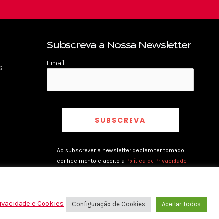
Subscreva a Nossa Newsletter
Email:
s
Ao subscrever a newsletter declaro ter tomado
conhecimento e aceito a
Política de Privacidade
rivacidade e Cookies
Configuração de Cookies
Aceitar Todos
rivacidade e Cookies