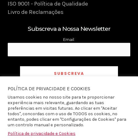
ISO 9001 - Política de Qualidade
Livro de Reclamações
Subscreva a Nossa Newsletter
Email:
POLÍTICA DE PRIVACIDADE E COOKIES
Ao subscrever a newsletter declaro ter tomado conhecimento e aceito a
Política
de Privacidade
Usamos cookies no nosso site para te proporcionar
experiência mais relevante, guardando as tuas
preferências em visitas futuras. Ao clicar em "Aceitar
todos", concordas com o uso de TODOS os cookies, no
entanto, podes clicar em "Configurações de Cookies" para
um controlo manual e personalizado.
Política de privacidade e Cookies
Todos os direitos reservados © 2026 Produto do Ano