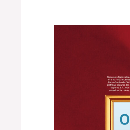
Santander
–
OneCare