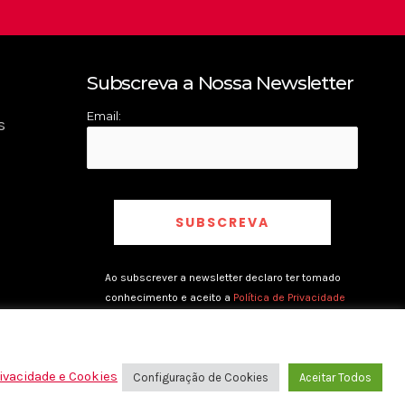
Subscreva a Nossa Newsletter
Email:
s
Ao subscrever a newsletter declaro ter tomado
conhecimento e aceito a
Política de Privacidade
rivacidade e Cookies
Configuração de Cookies
Aceitar Todos
rivacidade e Cookies