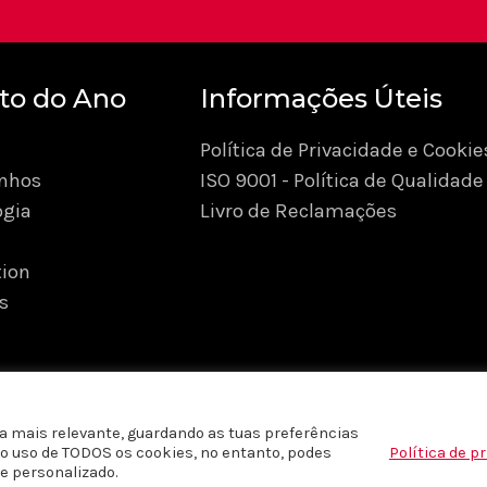
to do Ano
Informações Úteis
Política de Privacidade e Cookie
nhos
ISO 9001 - Política de Qualidade
ogia
Livro de Reclamações
ion
s
a mais relevante, guardando as tuas preferências
m o uso de TODOS os cookies, no entanto, podes
Política de p
reservados © 2026 Produto do Ano Portugal |
Políticas de P
e personalizado.