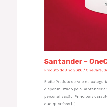
Santander – One
Produto do Ano 2026
/
OneCare
,
S
Eleito Produto do Ano na categor
disponibilizado pelo Santander 
personalização. Principais caract
qualquer fase […]