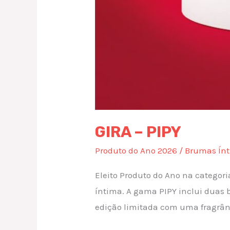
GIRA – PIPY
Produto do Ano 2026
/
Brumas Ín
Eleito Produto do Ano na categor
íntima. A gama PIPY inclui duas
edição limitada com uma fragrânc