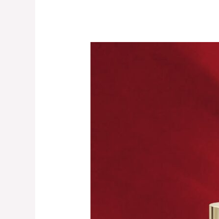
GIRA
–
PIPY