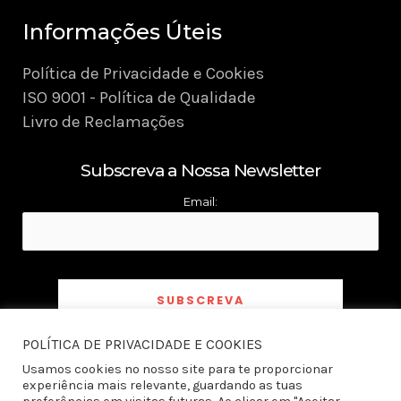
Informações Úteis
Política de Privacidade e Cookies
ISO 9001 - Política de Qualidade
Livro de Reclamações
Subscreva a Nossa Newsletter
Email:
POLÍTICA DE PRIVACIDADE E COOKIES
Ao subscrever a newsletter declaro ter tomado conhecimento e aceito a
Política
de Privacidade
Usamos cookies no nosso site para te proporcionar
experiência mais relevante, guardando as tuas