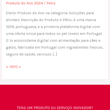
Produto do Ano 2024
/
Petis
Eleito Produto do Ano na categoria: Soluções para
animais Descrição do Produto A Pétis, é uma marca
100% portuguesa, e a primeira plataforma digital com
uma oferta única para todos os pet lovers em Portugal.
O 1o ecossistema digital com alimentação para cães e
gatos, fabricada em Portugal com ingredientes frescos,
seguro de saúde, serviços […]
+ INFO »
TENS UM PRODUTO OU SERVIÇO INOVADOR?