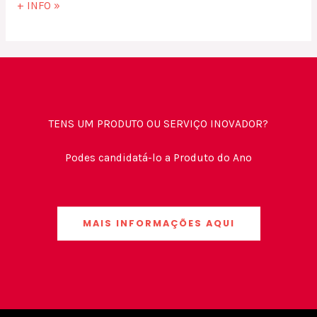
+ INFO »
TENS UM PRODUTO OU SERVIÇO INOVADOR?
Podes candidatá-lo a Produto do Ano
MAIS INFORMAÇÕES AQUI