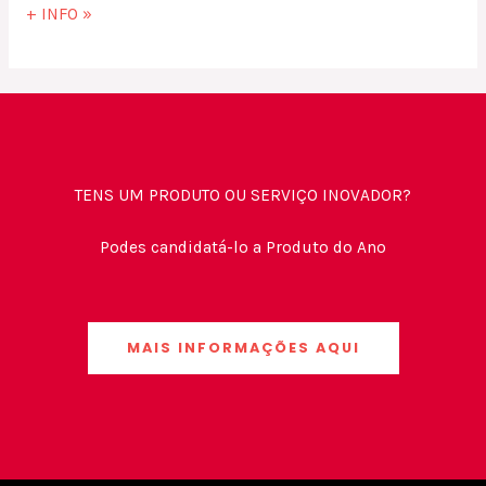
+ INFO »
TENS UM PRODUTO OU SERVIÇO INOVADOR?
Podes candidatá-lo a Produto do Ano
MAIS INFORMAÇÕES AQUI