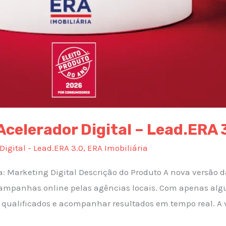
 Acelerador Digital – Lead.ERA 
Digital - Lead.ERA 3.0
,
ERA Imobiliária
a: Marketing Digital Descrição do Produto A nova versão 
 campanhas online pelas agências locais. Com apenas algu
 qualificados e acompanhar resultados em tempo real. A v