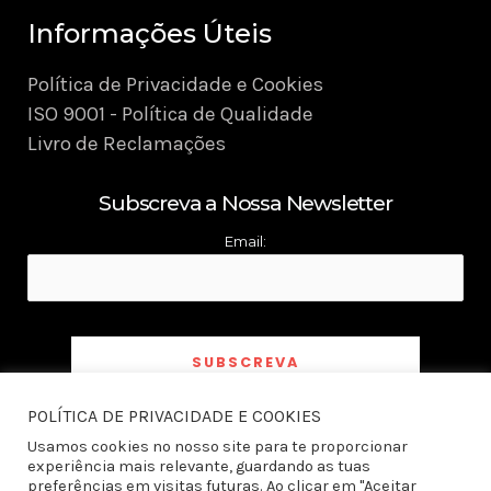
Informações Úteis
Política de Privacidade e Cookies
ISO 9001 - Política de Qualidade
Livro de Reclamações
Subscreva a Nossa Newsletter
Email:
POLÍTICA DE PRIVACIDADE E COOKIES
Ao subscrever a newsletter declaro ter tomado conhecimento e aceito a
Política
de Privacidade
Usamos cookies no nosso site para te proporcionar
experiência mais relevante, guardando as tuas
preferências em visitas futuras. Ao clicar em "Aceitar