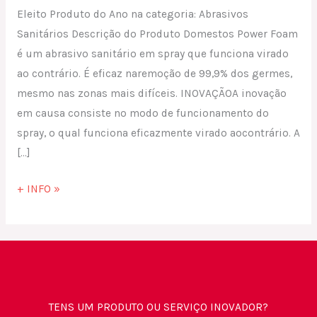
Eleito Produto do Ano na categoria: Abrasivos
Sanitários Descrição do Produto Domestos Power Foam
é um abrasivo sanitário em spray que funciona virado
ao contrário. É eficaz naremoção de 99,9% dos germes,
mesmo nas zonas mais difíceis. INOVAÇÃOA inovação
em causa consiste no modo de funcionamento do
spray, o qual funciona eficazmente virado aocontrário. A
[…]
+ INFO »
TENS UM PRODUTO OU SERVIÇO INOVADOR?