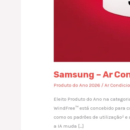
Samsung – Ar Con
Produto do Ano 2026
/
Ar Condici
Eleito Produto do Ano na categor
WindFree™ está concebido para cri
como os padrões de utilização² e
a IA muda […]