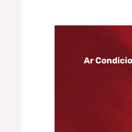
Samsung
–
Ar
Condicionado
com
tecnologia
WindFree™