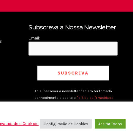
Subscreva a Nossa Newsletter
Email:
s
Ao subscrever a newsletter declaro ter tomado
conhecimento e aceito a
Política de Privacidade
rivacidade e Cookies
Configuração de Cookies
Aceitar Todos
rivacidade e Cookies