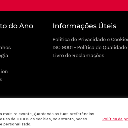
to do Ano
Informações Úteis
Política de Privacidade e Cookie
nhos
ISO 9001 - Política de Qualidade
ogia
Livro de Reclamações
ion
s
a mais relevante, guardando as tuas preferências
m o uso de TODOS os cookies, no entanto, podes
Política de p
reservados © 2026 Produto do Ano Portugal |
Políticas de P
e personalizado.