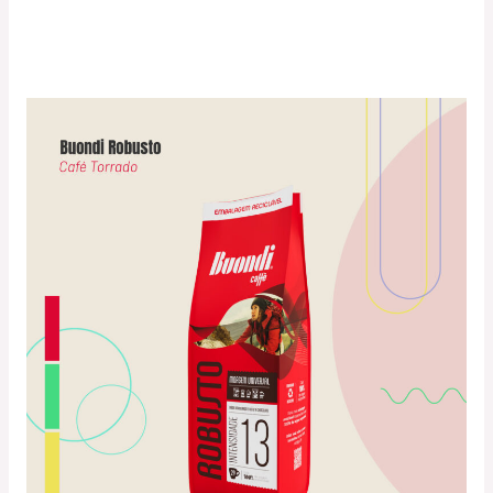
Café
Buondi®
Robusto