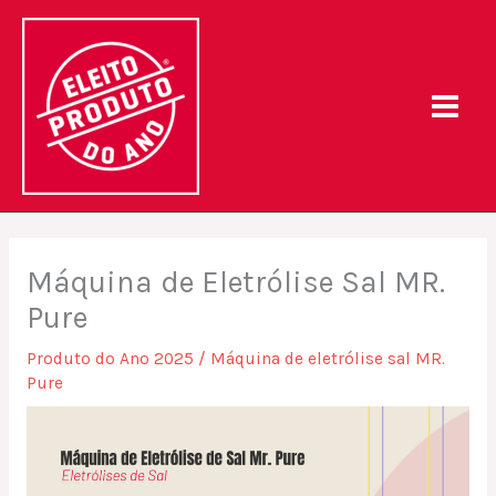
Skip
to
content
Máquina de Eletrólise Sal MR.
Pure
Produto do Ano 2025
/
Máquina de eletrólise sal MR.
Pure