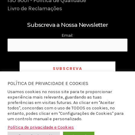
ISO 9001 - Política de Qualidade
Livro de Reclamações
Subscreva a Nossa Newsletter
Email:
POLÍTICA DE PRIVACIDADE E COOKIES
Ao subscrever a newsletter declaro ter tomado conhecimento e aceito a
Política
de Privacidade
Usamos cookies no nosso site para te proporcionar
experiência mais relevante, guardando as tuas
preferências em visitas futuras. Ao clicar em "Aceitar
todos", concordas com o uso de TODOS os cookies, no
entanto, podes clicar em "Configurações de Cookies" para
um controlo manual e personalizado.
Política de privacidade e Cookies
Todos os direitos reservados © 2026 Produto do Ano