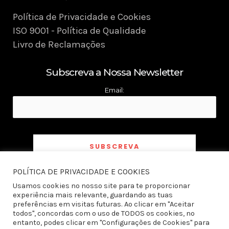
Política de Privacidade e Cookies
ISO 9001 - Política de Qualidade
Livro de Reclamações
Subscreva a Nossa Newsletter
Email:
POLÍTICA DE PRIVACIDADE E COOKIES
Ao subscrever a newsletter declaro ter tomado conhecimento e aceito a
Política
de Privacidade
Usamos cookies no nosso site para te proporcionar
experiência mais relevante, guardando as tuas
preferências em visitas futuras. Ao clicar em "Aceitar
todos", concordas com o uso de TODOS os cookies, no
entanto, podes clicar em "Configurações de Cookies" para