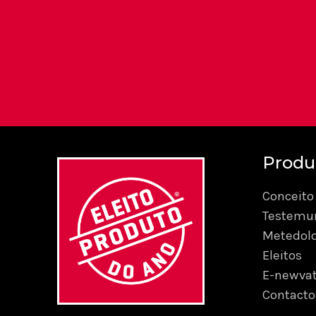
Produ
Conceito
Testemu
Metedol
Eleitos
E-newvat
Contacto