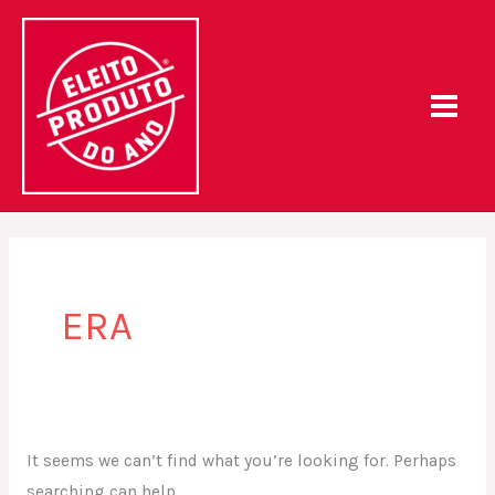
Skip
Search
to
for:
content
ERA
It seems we can’t find what you’re looking for. Perhaps
searching can help.