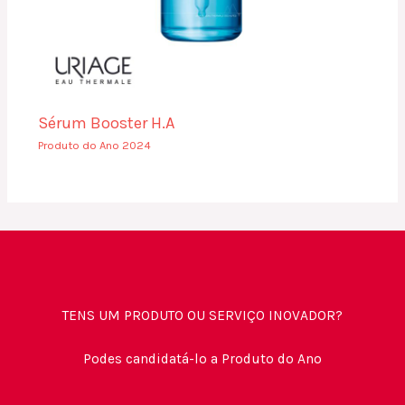
Sérum Booster H.A
Produto do Ano 2024
TENS UM PRODUTO OU SERVIÇO INOVADOR?
Podes candidatá-lo a Produto do Ano