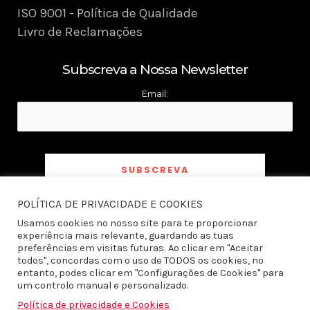
ISO 9001 - Política de Qualidade
Livro de Reclamações
Subscreva a Nossa Newsletter
Email:
POLÍTICA DE PRIVACIDADE E COOKIES
Ao subscrever a newsletter declaro ter tomado conhecimento e aceito a
Política
de Privacidade
Usamos cookies no nosso site para te proporcionar
experiência mais relevante, guardando as tuas
preferências em visitas futuras. Ao clicar em "Aceitar
todos", concordas com o uso de TODOS os cookies, no
entanto, podes clicar em "Configurações de Cookies" para
um controlo manual e personalizado.
Política de privacidade e Cookies
Todos os direitos reservados © 2026 Produto do Ano