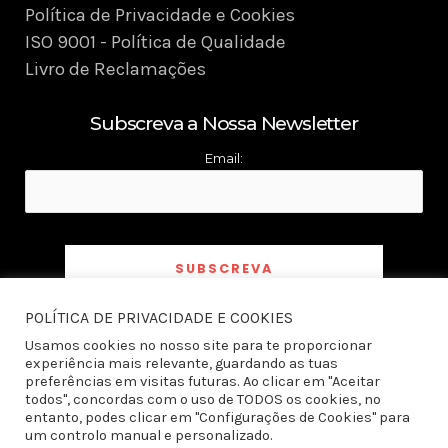
Política de Privacidade e Cookies
ISO 9001 - Política de Qualidade
Livro de Reclamações
Subscreva a Nossa Newsletter
Email:
POLÍTICA DE PRIVACIDADE E COOKIES
Ao subscrever a newsletter declaro ter tomado conhecimento e aceito a
Política
de Privacidade
Usamos cookies no nosso site para te proporcionar
experiência mais relevante, guardando as tuas
preferências em visitas futuras. Ao clicar em "Aceitar
todos", concordas com o uso de TODOS os cookies, no
entanto, podes clicar em "Configurações de Cookies" para
um controlo manual e personalizado.