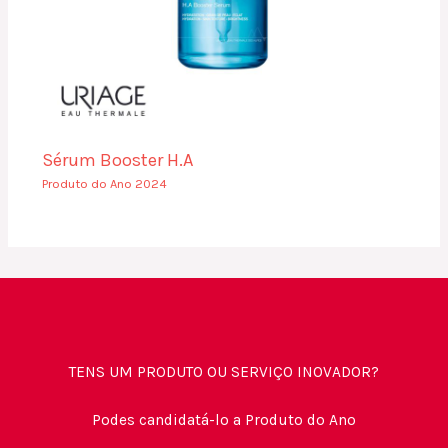
Sérum Booster H.A
Produto do Ano 2024
TENS UM PRODUTO OU SERVIÇO INOVADOR?
Podes candidatá-lo a Produto do Ano