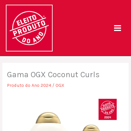
Skip
to
content
Gama OGX Coconut Curls
Produto do Ano 2024
/
OGX