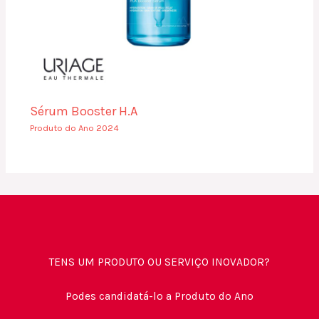
Sérum Booster H.A
Produto do Ano 2024
TENS UM PRODUTO OU SERVIÇO INOVADOR?
Podes candidatá-lo a Produto do Ano