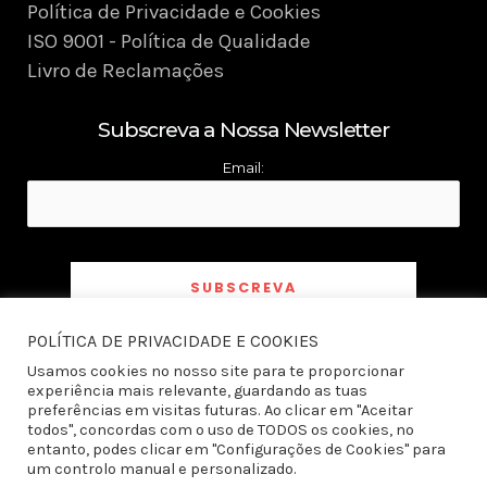
Política de Privacidade e Cookies
ISO 9001 - Política de Qualidade
Livro de Reclamações
Subscreva a Nossa Newsletter
Email:
POLÍTICA DE PRIVACIDADE E COOKIES
Ao subscrever a newsletter declaro ter tomado conhecimento e aceito a
Política
de Privacidade
Usamos cookies no nosso site para te proporcionar
experiência mais relevante, guardando as tuas
preferências em visitas futuras. Ao clicar em "Aceitar
todos", concordas com o uso de TODOS os cookies, no
entanto, podes clicar em "Configurações de Cookies" para
um controlo manual e personalizado.