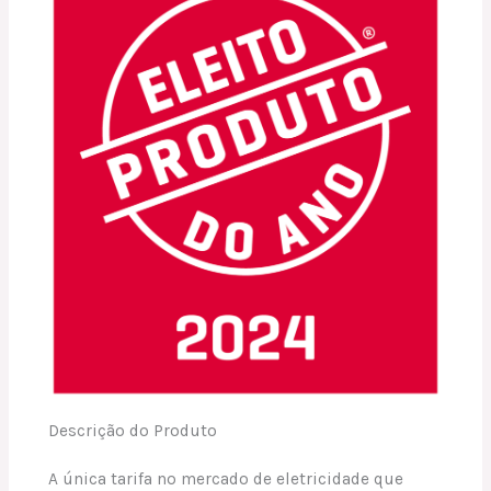
Descrição do Produto
A única tarifa no mercado de eletricidade que