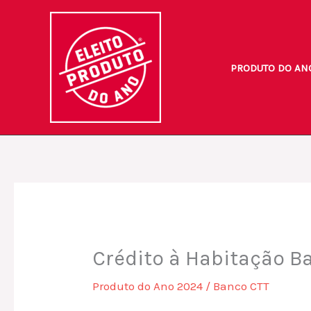
Skip
to
content
PRODUTO DO AN
Crédito à Habitação B
Produto do Ano 2024
/
Banco CTT